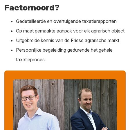
Factornoord?
Gedetailleerde en overtuigende taxatierapporten
Op maat gemaakte aanpak voor elk agrarisch object
Uitgebreide kennis van de Friese agrarische markt
Persoonlijke begeleiding gedurende het gehele
taxatieproces
Kies voor
Factornoord Makelaardij
en ervaar de
hoogste kwaliteit in agrarische taxaties. Neem vandaag
nog
contact met ons op
en ontdek hoe wij u kunnen
helpen bij het realiseren van uw agrarische
vastgoeddromen. Uw succes is onze prioriteit!