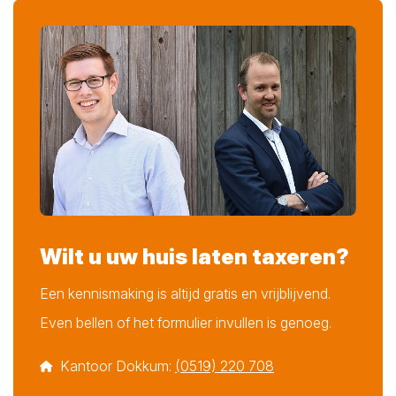
hoogste kwaliteit van taxatierapporten waarborgen.
NHG-Gereed:
Voor wie een
Nationale
Hypotheekgarantie (NHG)
nastreeft, bieden wij
gevalideerde taxaties aan. Deze zijn vaak essentieel
om in aanmerking te komen voor NHG.
Wilt u uw huis laten taxeren?
Een kennismaking is altijd gratis en vrijblijvend.
Even bellen of het formulier invullen is genoeg.
Kantoor Dokkum:
(0519) 220 708