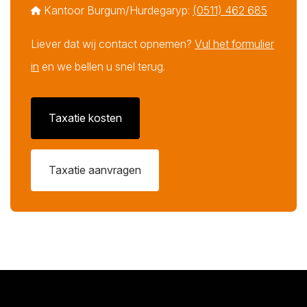
Kantoor Burgum/Hurdegaryp:
(0511) 462 685
Liever dat wij contact opnemen?
Vul het formulier
in
en we bellen u snel terug.
Taxatie kosten
Taxatie aanvragen