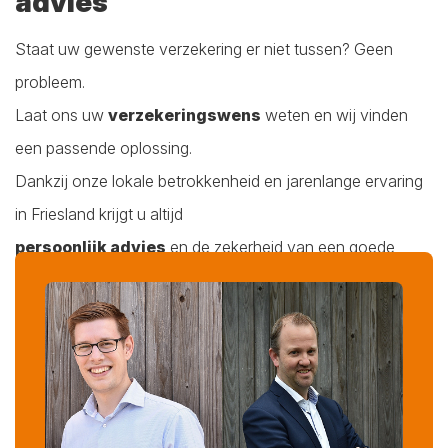
advies
Staat uw gewenste verzekering er niet tussen? Geen
probleem.
Laat ons uw
verzekeringswens
weten en wij vinden
een passende oplossing.
Dankzij onze lokale betrokkenheid en jarenlange ervaring
in Friesland krijgt u altijd
persoonlijk advies
en de zekerheid van een goede
dekking.
Wilt u weten welke particuliere verzekeringen het beste bij
uw situatie passen?
Neem contact met ons op
en wij helpen u graag verder.